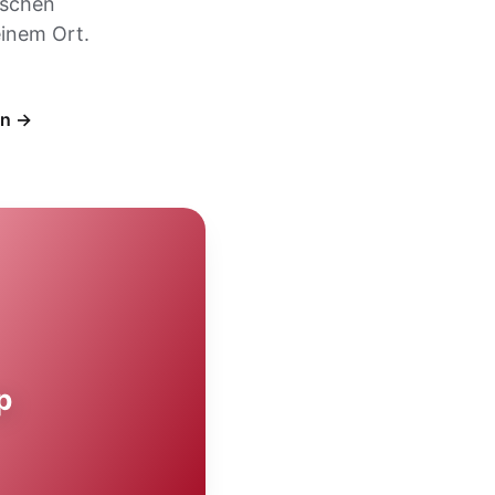
ischen
inem Ort.
en →
p