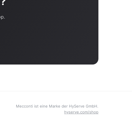
t?
op.
Mecconti ist eine Marke der HyServe GmbH.
hyserve.com/shop