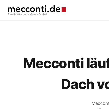
Eine Marke der HyServe GmbH
Mecconti läuf
Dach v
Mecconti