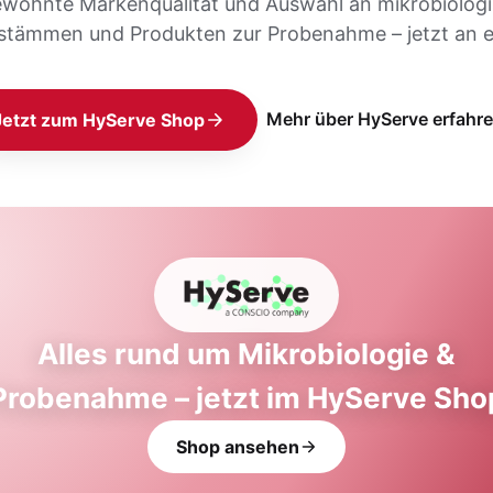
ewohnte Markenqualität und Auswahl an mikrobiolog
stämmen und Produkten zur Probenahme – jetzt an e
Mehr über HyServe erfahr
Jetzt zum HyServe Shop
Alles rund um Mikrobiologie &
Probenahme – jetzt im HyServe Sho
Shop ansehen