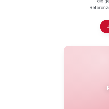
die g
Referenz