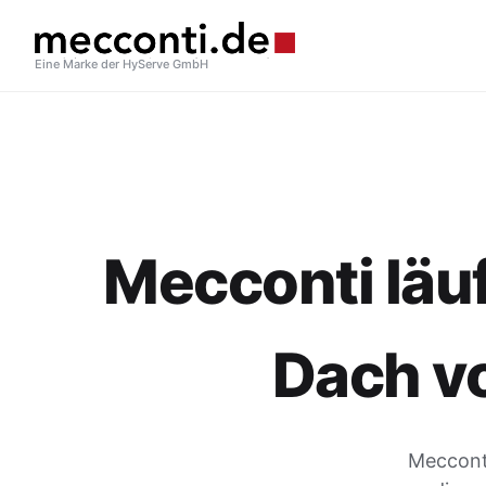
Eine Marke der HyServe GmbH
Mecconti läuf
Dach v
Mecconti