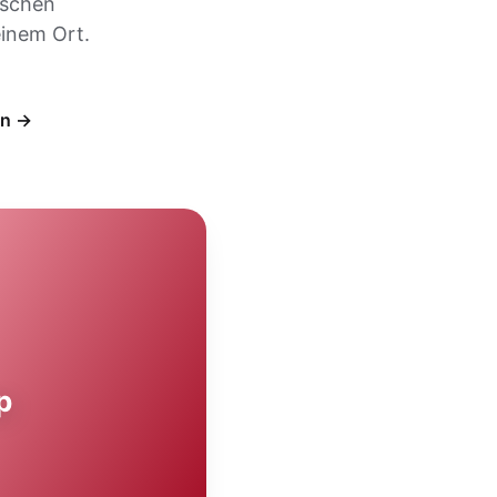
ischen
inem Ort.
en →
p