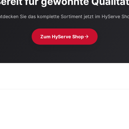
ereit für gewohnte Qualitä
tdecken Sie das komplette Sortiment jetzt im HyServe Sh
Zum HyServe Shop