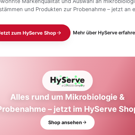
ewohnte Markenqualität und Auswahl an mikrobiolog
stämmen und Produkten zur Probenahme – jetzt an e
Mehr über HyServe erfahr
Jetzt zum HyServe Shop
Alles rund um Mikrobiologie &
Probenahme – jetzt im HyServe Sho
Shop ansehen