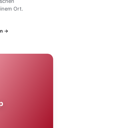
ischen
inem Ort.
en →
p