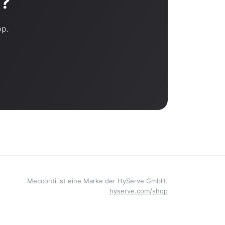
t?
op.
Mecconti ist eine Marke der HyServe GmbH.
hyserve.com/shop