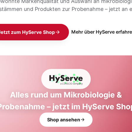
ewohnte Markenqualität und Auswahl an mikrobiolog
stämmen und Produkten zur Probenahme – jetzt an e
Mehr über HyServe erfahr
Jetzt zum HyServe Shop
Alles rund um Mikrobiologie &
Probenahme – jetzt im HyServe Sho
Shop ansehen