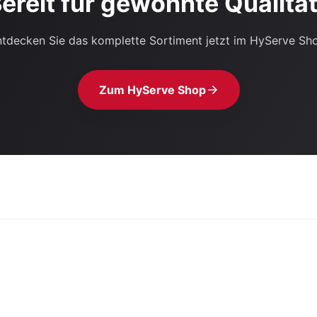
ereit für gewohnte Qualitä
tdecken Sie das komplette Sortiment jetzt im HyServe Sh
Zum HyServe Shop