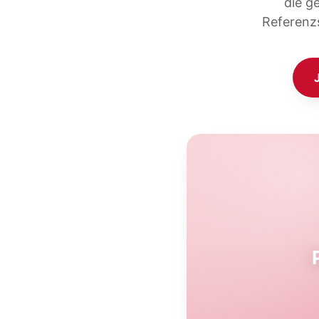
die g
Referenz