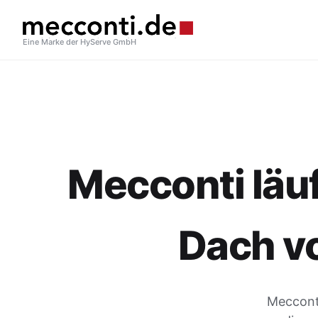
Eine Marke der HyServe GmbH
Mecconti läuf
Dach v
Mecconti