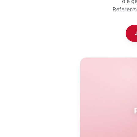
die g
Referenz