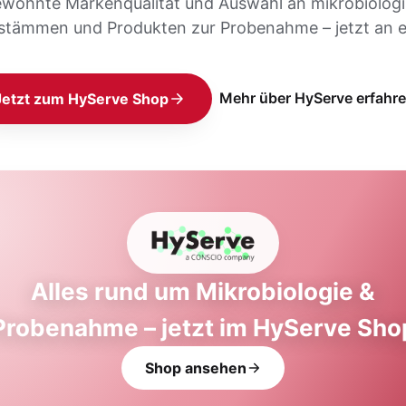
ewohnte Markenqualität und Auswahl an mikrobiolog
stämmen und Produkten zur Probenahme – jetzt an e
Mehr über HyServe erfahr
Jetzt zum HyServe Shop
Alles rund um Mikrobiologie &
Probenahme – jetzt im HyServe Sho
Shop ansehen