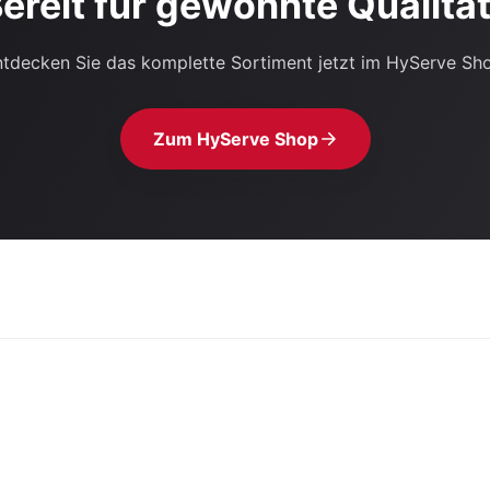
ereit für gewohnte Qualitä
tdecken Sie das komplette Sortiment jetzt im HyServe Sh
Zum HyServe Shop