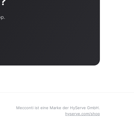
t?
op.
Mecconti ist eine Marke der HyServe GmbH.
hyserve.com/shop