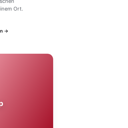
ischen
inem Ort.
en →
p