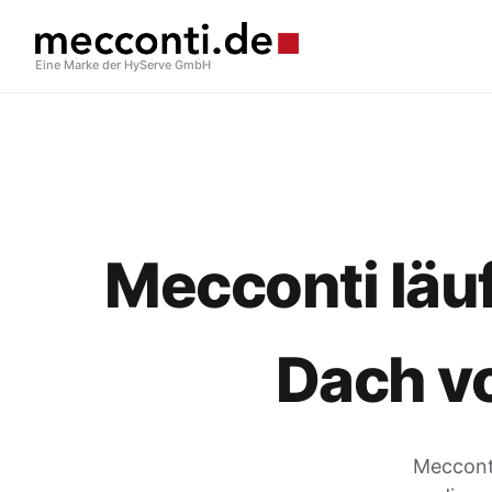
Eine Marke der HyServe GmbH
Mecconti läuf
Dach v
Mecconti