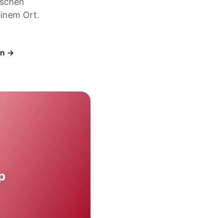
ischen
inem Ort.
en →
p