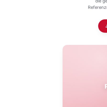
die g
Referenz