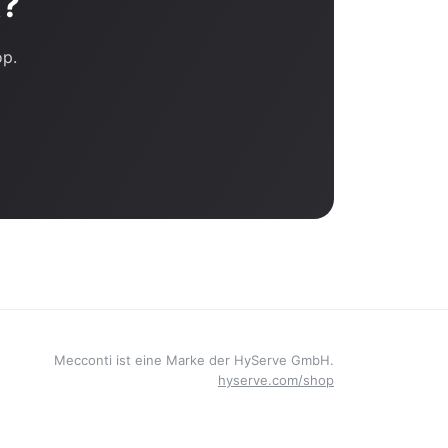
t?
op.
Mecconti ist eine Marke der HyServe GmbH.
hyserve.com/shop