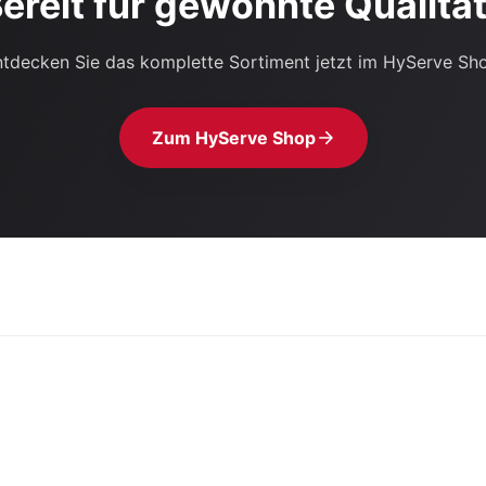
ereit für gewohnte Qualitä
tdecken Sie das komplette Sortiment jetzt im HyServe Sh
Zum HyServe Shop