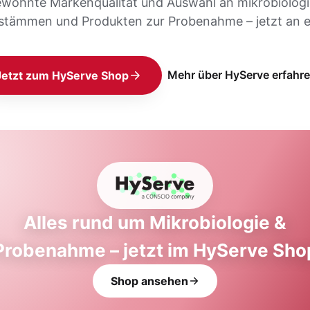
ewohnte Markenqualität und Auswahl an mikrobiolog
stämmen und Produkten zur Probenahme – jetzt an e
Mehr über HyServe erfahr
Jetzt zum HyServe Shop
Alles rund um Mikrobiologie &
Probenahme – jetzt im HyServe Sho
Shop ansehen