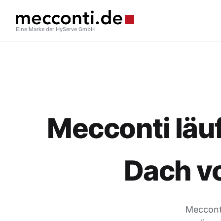
Eine Marke der HyServe GmbH
Mecconti läuf
Dach v
Mecconti