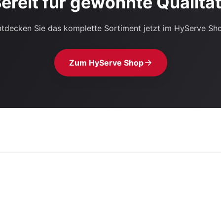
ereit für gewohnte Qualitä
tdecken Sie das komplette Sortiment jetzt im HyServe Sh
Zum HyServe Shop