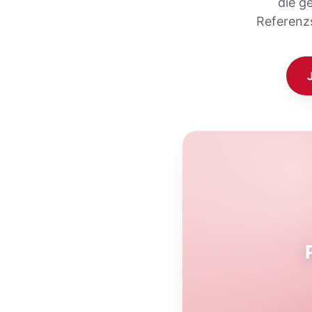
die g
Referenz