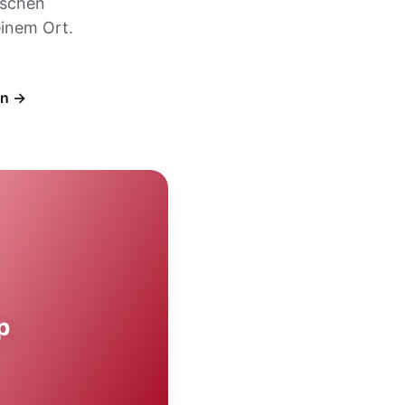
ischen
inem Ort.
en →
p