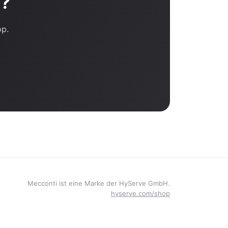
t?
op.
Mecconti ist eine Marke der HyServe GmbH.
hyserve.com/shop