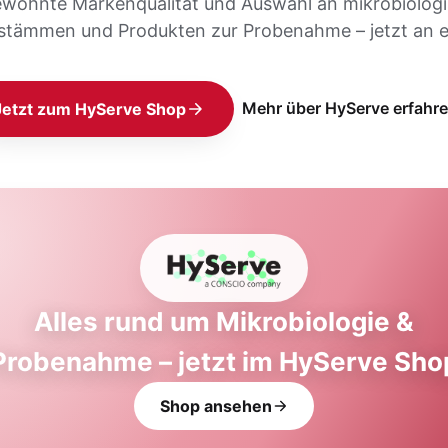
ewohnte Markenqualität und Auswahl an mikrobiolog
stämmen und Produkten zur Probenahme – jetzt an e
Mehr über HyServe erfahr
Jetzt zum HyServe Shop
Alles rund um Mikrobiologie &
Probenahme – jetzt im HyServe Sho
Shop ansehen