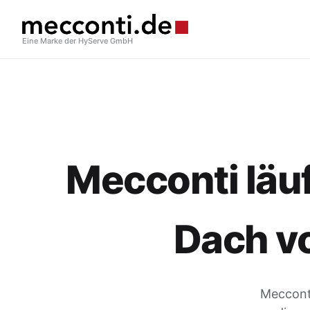
Eine Marke der HyServe GmbH
Mecconti läuf
Dach v
Mecconti