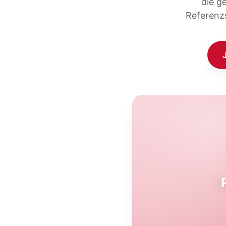
die g
Referenz