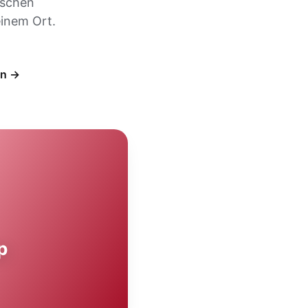
ischen
inem Ort.
en →
p