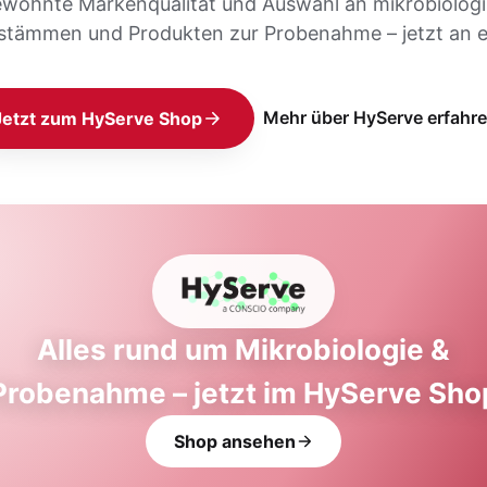
ewohnte Markenqualität und Auswahl an mikrobiolog
stämmen und Produkten zur Probenahme – jetzt an e
Mehr über HyServe erfahr
Jetzt zum HyServe Shop
Alles rund um Mikrobiologie &
Probenahme – jetzt im HyServe Sho
Shop ansehen