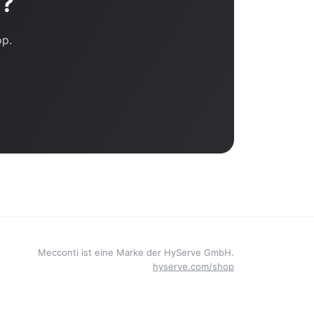
t?
op.
Mecconti ist eine Marke der HyServe GmbH.
hyserve.com/shop