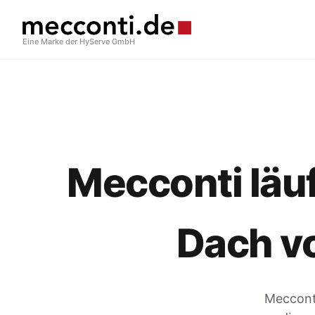
Eine Marke der HyServe GmbH
Mecconti läuf
Dach v
Mecconti