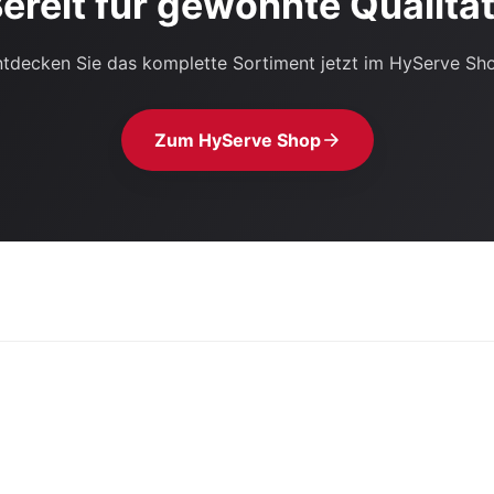
ereit für gewohnte Qualitä
tdecken Sie das komplette Sortiment jetzt im HyServe Sh
Zum HyServe Shop