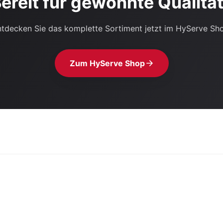
ereit für gewohnte Qualitä
tdecken Sie das komplette Sortiment jetzt im HyServe Sh
Zum HyServe Shop