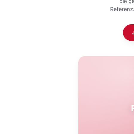
die g
Referenz