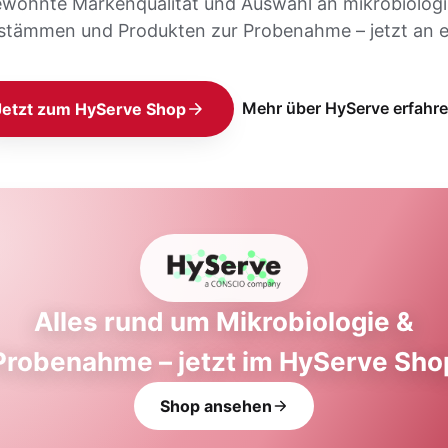
ewohnte Markenqualität und Auswahl an mikrobiolog
stämmen und Produkten zur Probenahme – jetzt an e
Mehr über HyServe erfahr
Jetzt zum HyServe Shop
Alles rund um Mikrobiologie &
Probenahme – jetzt im HyServe Sho
Shop ansehen