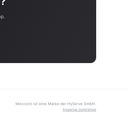
t?
op.
Mecconti ist eine Marke der HyServe GmbH.
hyserve.com/shop