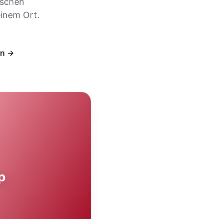
ischen
inem Ort.
en →
p