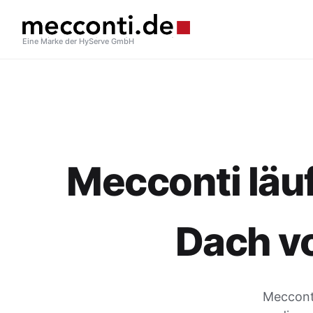
Eine Marke der HyServe GmbH
Mecconti läuf
Dach v
Mecconti