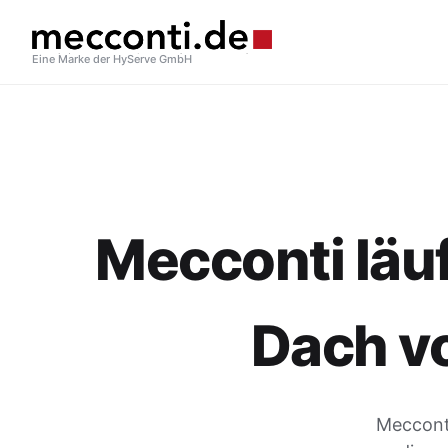
Eine Marke der HyServe GmbH
Mecconti läuf
Dach v
Mecconti