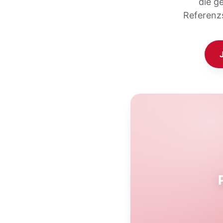
die g
Referenz