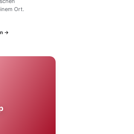
ischen
inem Ort.
en →
p