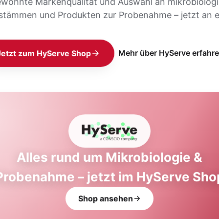
ewohnte Markenqualität und Auswahl an mikrobiolog
stämmen und Produkten zur Probenahme – jetzt an e
Mehr über HyServe erfahr
Jetzt zum HyServe Shop
Alles rund um Mikrobiologie &
Probenahme – jetzt im HyServe Sho
Shop ansehen