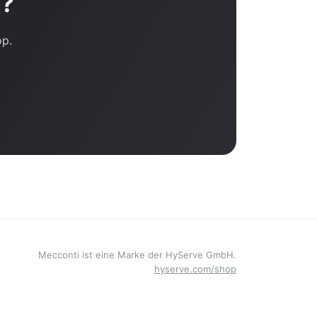
t?
op.
Mecconti ist eine Marke der HyServe GmbH.
hyserve.com/shop