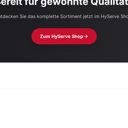
ereit für gewohnte Qualitä
tdecken Sie das komplette Sortiment jetzt im HyServe Sh
Zum HyServe Shop