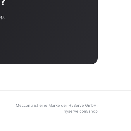
t?
op.
Mecconti ist eine Marke der HyServe GmbH.
hyserve.com/shop