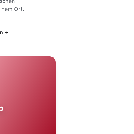
ischen
inem Ort.
en →
p