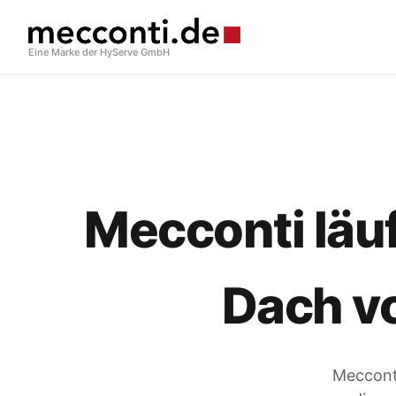
Eine Marke der HyServe GmbH
Mecconti läuf
Dach v
Mecconti