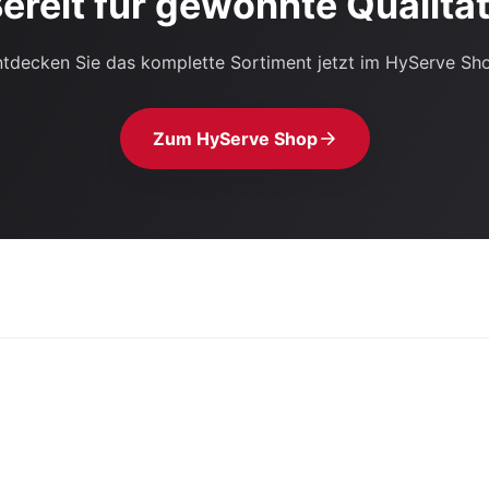
ereit für gewohnte Qualitä
tdecken Sie das komplette Sortiment jetzt im HyServe Sh
Zum HyServe Shop