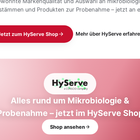
ewohnte Markenqualität und Auswahl an mikrobiolog
stämmen und Produkten zur Probenahme – jetzt an e
Mehr über HyServe erfahr
Jetzt zum HyServe Shop
Alles rund um Mikrobiologie &
Probenahme – jetzt im HyServe Sho
Shop ansehen