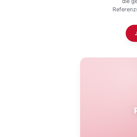
die g
Referenz